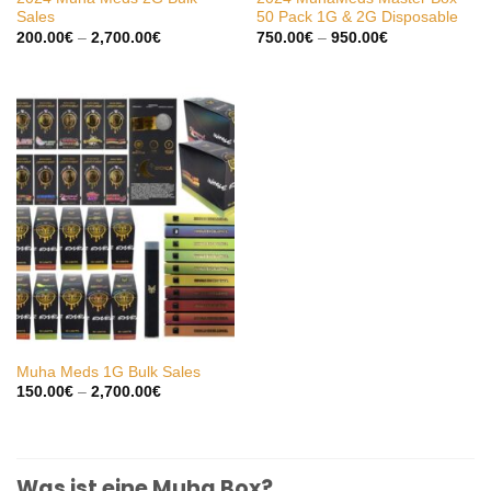
Sales
50 Pack 1G & 2G Disposable
Preisspanne:
Preisspanne:
200.00
€
–
2,700.00
€
750.00
€
–
950.00
€
200.00€
750.00€
bis
bis
2,700.00€
950.00€
Muha Meds 1G Bulk Sales
Preisspanne:
150.00
€
–
2,700.00
€
150.00€
bis
2,700.00€
Was ist eine Muha Box?