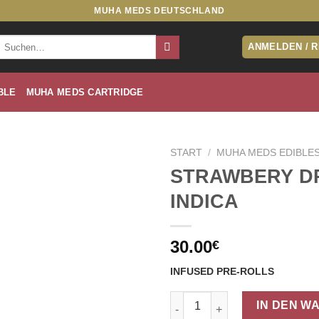
MUHA MEDS DEUTSCHLAND
Suche
ANMELDEN / 
nach:
BLE
MUHA MEDS CARTRIDGE
START
/
MUHA MEDS EDIBLE
STRAWBERY D
INDICA
30.00
€
INFUSED PRE-ROLLS
STRAWBERY DREAM | INDICA 
IN DEN W