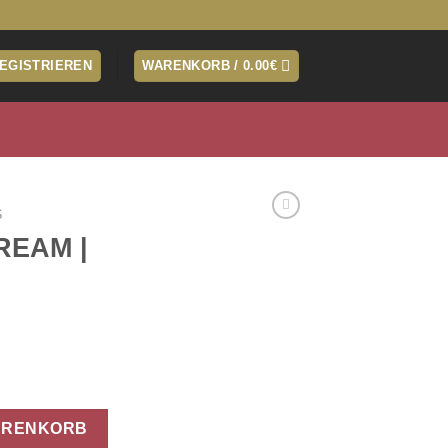
REGISTRIEREN
WARENKORB /
0.00
€
S
REAM |
Menge
ARENKORB