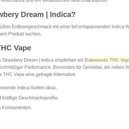
e Performance und ein verlässliches Geschmacksprofil.
bery Dream | Indica?
en Erdbeergeschmack mit einer tief entspannenden Indica-Wirk
nem Produkt suchen.
THC Vape
 Strawbery Dream | Indica empfehlen wir
Dabwoods THC Vap
chmäßiger Performance. Besonders für Genießer, die neben fruc
THC Vape eine gefragte Alternative.
nnende Indica-Sorten ideal.
d kräftige Geschmacksprofile.
ene Konsumenten.