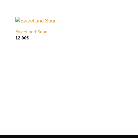
Sweet and Sour
12.00
€
Very Berry
12.00
€